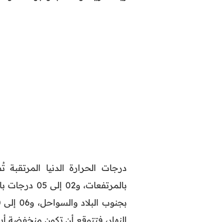
النهار، فتتوقع أن تكون منخفضة أيضً