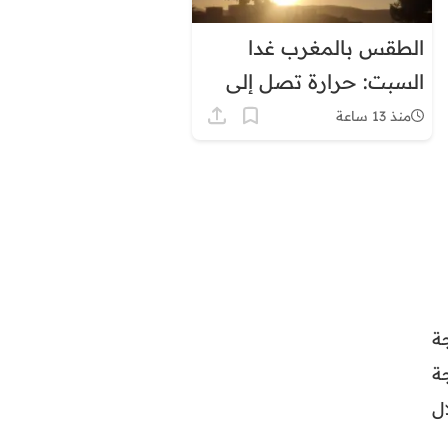
الطقس بالمغرب غدا
السبت: حرارة تصل إلى
45 درجة وزخات رعدية
منذ 13 ساعة
تتراوح ما بين 07- و01 درجة
، بينما تتراوح بين 10 و13 درجة
لال