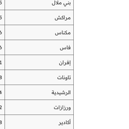
بني ملال
5
مراكش
5
مكناس
6
فاس
6
إفران
1-
تاونات
8
الرشيدية
4
ورزازات
2
أكادير
8