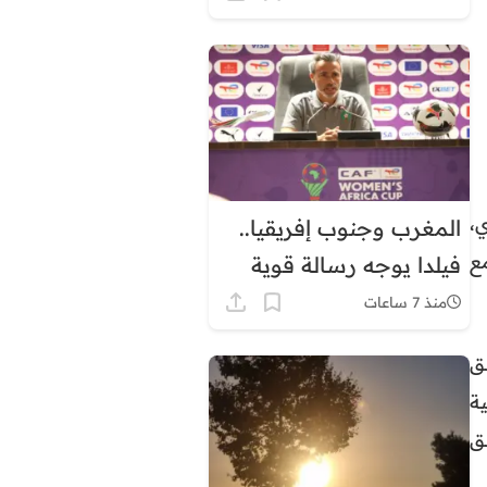
توقيت غرينيتش بشكل
دائم
جاري،
المغرب وجنوب إفريقيا..
ع
فيلدا يوجه رسالة قوية
قبل ربع نهائي كأس
منذ 7 ساعات
إفريقيا للسيدات
ق
ة
ق