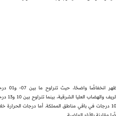
درجات الحرارة الدنيا المرتقبة تُظهر انخفاضًا واضحًا، حيث 
بالمرتفعات، و02 إلى 05 درجات بالريف والهضاب العليا الشرقية
بجنوب البلاد والسواحل، و06 إلى 10 درجات في باقي مناطق المملكة. أما درجات الحرارة خ
ا مقارنة بالأيام الماضية.