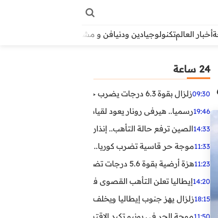
أخبار العالم
تكنولوجيا
دين ودنيا
فن و مشاهير
منوعات
الأبراج
آراء
24 ساعة
زلزال بقوة 6.3 درجات يضرب جنوب الفلبين.. ولا تحذير من تسونامي حتى الآن
09:30
رسميا.. هيرفي رونار يعود لقيادة منتخب كوت ديفوار
19:46
الصين ترفع حالة التأهب.. إنذاران جديدان بسبب الأمطار الغ
14:33
موجة حر قاسية تضرب كوريا.. وفيات وإصابات ونفوق مئات ا
11:33
هزة أرضية بقوة 5.6 درجات تضرب مصر
11:23
إيطاليا تعلن التأهب القصوى في 23 مدينة بسبب موجة حر شديدة
14:20
زلزال يهز جنوب إيطاليا ويخلف عشرات الجرحى
18:15
موجة الحر في يونيو تكبد الاقتصاد البريطاني خسائر تجاوزت 1.5 مليار دول
11:50