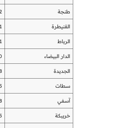
طنجة
2
القنيطرة
1
الرباط
1
الدار البيضاء
0
الجديدة
8
سطات
5
آسفي
8
خريبكة
5