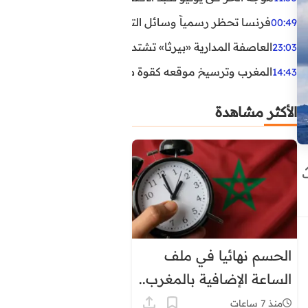
فرنسا تحظر رسمياً وسائل التواصل الاجتماعي على القاصرين دو
00:49
العاصفة المدارية «بيرثا» تشتد وتقترب من سواحل الولايات
23:03
المغرب وترسيخ موقعه كقوة طاقية إقليمية
14:43
الأكثر مشاهدة
الحسم نهائيا في ملف
الساعة الإضافية بالمغرب..
هذا موعد العودة إلى
منذ 7 ساعات