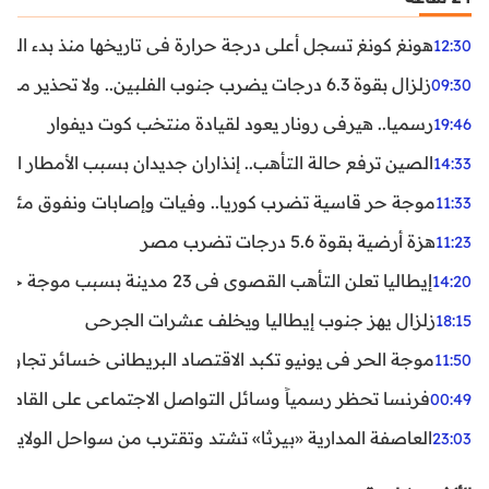
هونغ كونغ تسجل أعلى درجة حرارة في تاريخها منذ بدء القياسات
12:30
زلزال بقوة 6.3 درجات يضرب جنوب الفلبين.. ولا تحذير من تسونامي حتى الآن
09:30
رسميا.. هيرفي رونار يعود لقيادة منتخب كوت ديفوار
19:46
الصين ترفع حالة التأهب.. إنذاران جديدان بسبب الأمطار الغ
14:33
موجة حر قاسية تضرب كوريا.. وفيات وإصابات ونفوق مئات ا
11:33
هزة أرضية بقوة 5.6 درجات تضرب مصر
11:23
إيطاليا تعلن التأهب القصوى في 23 مدينة بسبب موجة حر شديدة
14:20
زلزال يهز جنوب إيطاليا ويخلف عشرات الجرحى
18:15
موجة الحر في يونيو تكبد الاقتصاد البريطاني خسائر تجاوزت 1.5 مليار دول
11:50
فرنسا تحظر رسمياً وسائل التواصل الاجتماعي على القاصرين دو
00:49
العاصفة المدارية «بيرثا» تشتد وتقترب من سواحل الولايات
23:03