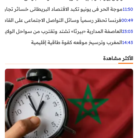
موجة الحر في يونيو تكبد الاقتصاد البريطاني خسائر تجاوزت 1.5 مليار دول
11:50
فرنسا تحظر رسمياً وسائل التواصل الاجتماعي على القاصرين دو
00:49
العاصفة المدارية «بيرثا» تشتد وتقترب من سواحل الولايات
23:03
المغرب وترسيخ موقعه كقوة طاقية إقليمية
14:43
الأكثر مشاهدة