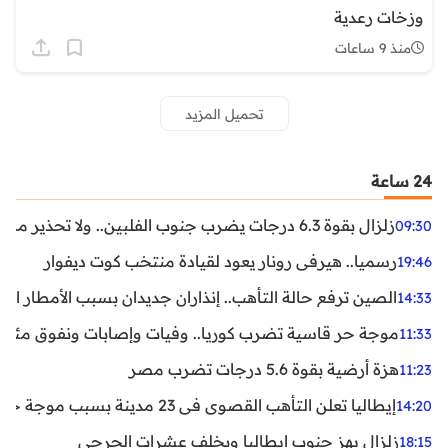
وزخات رعدية
منذ 9 ساعات
تحميل المزيد
24 ساعة
زلزال بقوة 6.3 درجات يضرب جنوب الفلبين.. ولا تحذير من تسونامي حتى الآن
09:30
رسميا.. هيرفي رونار يعود لقيادة منتخب كوت ديفوار
19:46
الصين ترفع حالة التأهب.. إنذاران جديدان بسبب الأمطار الغ
14:33
موجة حر قاسية تضرب كوريا.. وفيات وإصابات ونفوق مئات ا
11:33
هزة أرضية بقوة 5.6 درجات تضرب مصر
11:23
إيطاليا تعلن التأهب القصوى في 23 مدينة بسبب موجة حر شديدة
14:20
زلزال يهز جنوب إيطاليا ويخلف عشرات الجرحى
18:15