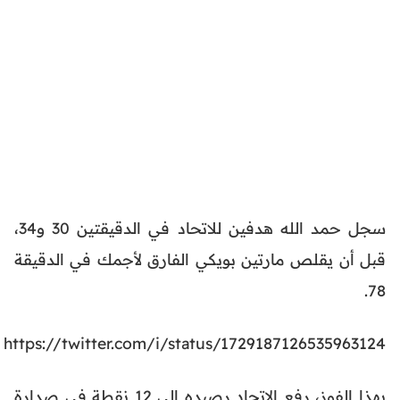
سجل حمد الله هدفين للاتحاد في الدقيقتين 30 و34،
قبل أن يقلص مارتين بويكي الفارق لأجمك في الدقيقة
78.
https://twitter.com/i/status/1729187126535963124
بهذا الفوز، رفع الاتحاد رصيده إلى 12 نقطة في صدارة