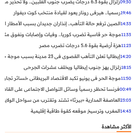
زلزال بقوة 6.3 درجات يضرب جنوب الفلبين.. ولا تحذير من تسونامي حتى الآن
09:30
رسميا.. هيرفي رونار يعود لقيادة منتخب كوت ديفوار
19:46
الصين ترفع حالة التأهب.. إنذاران جديدان بسبب الأمطار الغ
14:33
موجة حر قاسية تضرب كوريا.. وفيات وإصابات ونفوق مئات ا
11:33
هزة أرضية بقوة 5.6 درجات تضرب مصر
11:23
إيطاليا تعلن التأهب القصوى في 23 مدينة بسبب موجة حر شديدة
14:20
زلزال يهز جنوب إيطاليا ويخلف عشرات الجرحى
18:15
موجة الحر في يونيو تكبد الاقتصاد البريطاني خسائر تجاوزت 1.5 مليار دول
11:50
فرنسا تحظر رسمياً وسائل التواصل الاجتماعي على القاصرين دو
00:49
العاصفة المدارية «بيرثا» تشتد وتقترب من سواحل الولايات
23:03
المغرب وترسيخ موقعه كقوة طاقية إقليمية
14:43
الأكثر مشاهدة