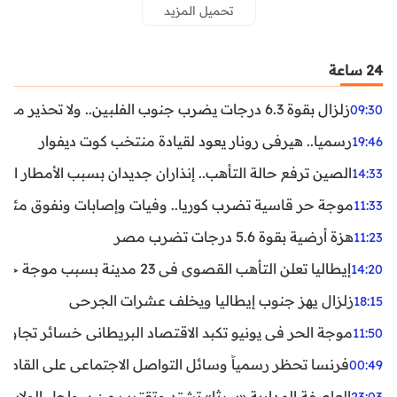
تحميل المزيد
24 ساعة
زلزال بقوة 6.3 درجات يضرب جنوب الفلبين.. ولا تحذير من تسونامي حتى الآن
09:30
رسميا.. هيرفي رونار يعود لقيادة منتخب كوت ديفوار
19:46
الصين ترفع حالة التأهب.. إنذاران جديدان بسبب الأمطار الغ
14:33
موجة حر قاسية تضرب كوريا.. وفيات وإصابات ونفوق مئات ا
11:33
هزة أرضية بقوة 5.6 درجات تضرب مصر
11:23
إيطاليا تعلن التأهب القصوى في 23 مدينة بسبب موجة حر شديدة
14:20
زلزال يهز جنوب إيطاليا ويخلف عشرات الجرحى
18:15
موجة الحر في يونيو تكبد الاقتصاد البريطاني خسائر تجاوزت 1.5 مليار دول
11:50
فرنسا تحظر رسمياً وسائل التواصل الاجتماعي على القاصرين دو
00:49
العاصفة المدارية «بيرثا» تشتد وتقترب من سواحل الولايات
23:03