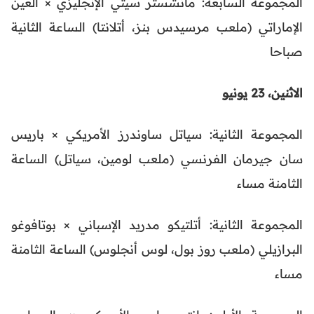
المجموعة السابعة: مانشستر سيتي الإنجليزي × العين
الإماراتي (ملعب مرسيدس بنز، أتلانتا) الساعة الثانية
صباحا
الاثنين، 23 يونيو
المجموعة الثانية: سياتل ساوندرز الأمريكي × باريس
سان جيرمان الفرنسي (ملعب لومين، سياتل) الساعة
الثامنة مساء
المجموعة الثانية: أتلتيكو مدريد الإسباني × بوتافوغو
البرازيلي (ملعب روز بول، لوس أنجلوس) الساعة الثامنة
مساء