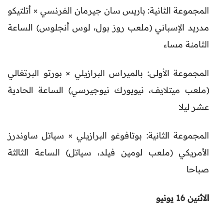
المجموعة الثانية: باريس سان جيرمان الفرنسي × أتلتيكو
مدريد الإسباني (ملعب روز بول، لوس أنجلوس) الساعة
الثامنة مساء
المجموعة الأولى: بالميراس البرازيلي × بورتو البرتغالي
(ملعب ميتلايف، نيويورك نيوجيرسي) الساعة الحادية
عشر ليلا
المجموعة الثانية: بوتافوغو البرازيلي × سياتل ساوندرز
الأمريكي (ملعب لومين فيلد، سياتل) الساعة الثالثة
صباحا
الاثنين 16 يونيو