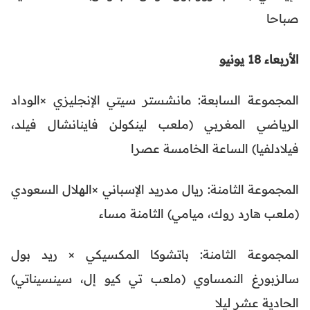
صباحا
الأربعاء 18 يونيو
المجموعة السابعة: مانشستر سيتي الإنجليزي ×الوداد
الرياضي المغربي (ملعب لينكولن فاينانشال فيلد،
فيلادلفيا) الساعة الخامسة عصرا
المجموعة الثامنة: ريال مدريد الإسباني ×الهلال السعودي
(ملعب هارد روك، ميامي) الثامنة مساء
المجموعة الثامنة: باتشوكا المكسيكي × ريد بول
سالزبورغ النمساوي (ملعب تي كيو إل، سينسيناتي)
الحادية عشر ليلا