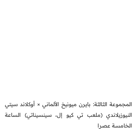
المجموعة الثالثة: بايرن ميونيخ الألماني × أوكلاند سيتي
النيوزيلاندي (ملعب تي كيو إل، سينسيناتي) الساعة
الخامسة عصرا