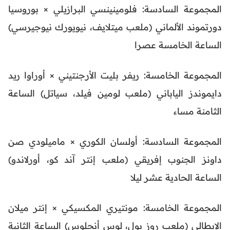
المجموعة السادسة: فلومينينسي البرازيلي × بوروسيا
دورتموند الألماني (ملعب ميتلايف، نيويورك نيوجيرسي)
الساعة الخامسة عصرا
المجموعة الخامسة: ريفر بليت الأرجنتيني × أوراوا ريد
دايموندز الياباني (ملعب لومين فيلد، سياتل) الساعة
الثامنة مساء
المجموعة السادسة: أولسان الكوري × ماميلودي صن
داونز الجنوب إفريقي (ملعب إنتر آند كو، أورلاندو)
الساعة الحادية عشر ليلا
المجموعة الخامسة: مونتيري المكسيكي × إنتر ميلان
الإيطالي (ملعب روز بول، لوس أنجلوس) الساعة الثانية