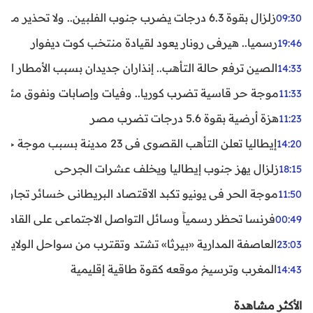
زلزال بقوة 6.3 درجات يضرب جنوب الفلبين.. ولا تحذير من تسونامي حتى الآن
09:30
رسميا.. هيرفي رونار يعود لقيادة منتخب كوت ديفوار
19:46
الصين ترفع حالة التأهب.. إنذاران جديدان بسبب الأمطار الغ
14:33
موجة حر قاسية تضرب كوريا.. وفيات وإصابات ونفوق مئات ا
11:33
هزة أرضية بقوة 5.6 درجات تضرب مصر
11:23
إيطاليا تعلن التأهب القصوى في 23 مدينة بسبب موجة حر شديدة
14:20
زلزال يهز جنوب إيطاليا ويخلف عشرات الجرحى
18:15
موجة الحر في يونيو تكبد الاقتصاد البريطاني خسائر تجاوزت 1.5 مليار دول
11:50
فرنسا تحظر رسمياً وسائل التواصل الاجتماعي على القاصرين دو
00:49
العاصفة المدارية «بيرثا» تشتد وتقترب من سواحل الولايات
23:03
المغرب وترسيخ موقعه كقوة طاقية إقليمية
14:43
الأكثر مشاهدة