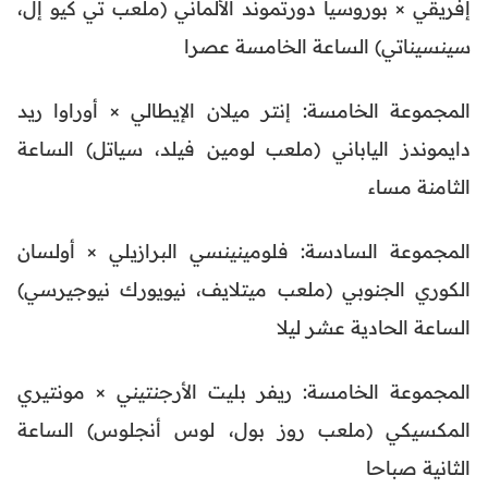
إفريقي × بوروسيا دورتموند الألماني (ملعب تي كيو إل،
سينسيناتي) الساعة الخامسة عصرا
المجموعة الخامسة: إنتر ميلان الإيطالي × أوراوا ريد
دايموندز الياباني (ملعب لومين فيلد، سياتل) الساعة
الثامنة مساء
المجموعة السادسة: فلومينينسي البرازيلي × أولسان
الكوري الجنوبي (ملعب ميتلايف، نيويورك نيوجيرسي)
الساعة الحادية عشر ليلا
المجموعة الخامسة: ريفر بليت الأرجنتيني × مونتيري
المكسيكي (ملعب روز بول، لوس أنجلوس) الساعة
الثانية صباحا