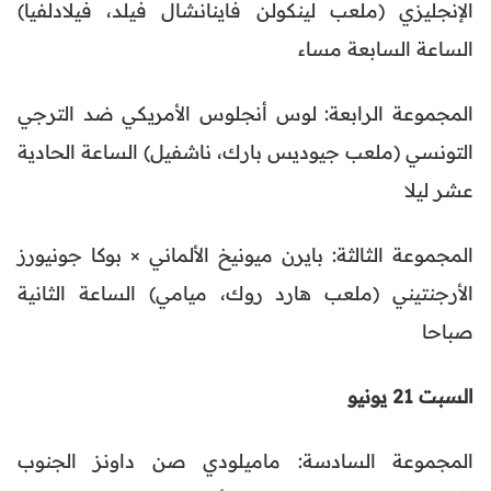
الإنجليزي (ملعب لينكولن فاينانشال فيلد، فيلادلفيا)
الساعة السابعة مساء
المجموعة الرابعة: لوس أنجلوس الأمريكي ضد الترجي
التونسي (ملعب جيوديس بارك، ناشفيل) الساعة الحادية
عشر ليلا
المجموعة الثالثة: بايرن ميونيخ الألماني × بوكا جونيورز
الأرجنتيني (ملعب هارد روك، ميامي) الساعة الثانية
صباحا
السبت 21 يونيو
المجموعة السادسة: ماميلودي صن داونز الجنوب