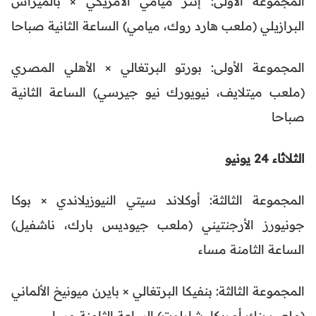
المجموعة الأولى: إنتر ميامي الأمريكي × بالميراس
البرازيلي (ملعب هارد روك، ميامي) الساعة الثانية صباحا
المجموعة الأولى: بورتو البرتغالي × الأهلي المصري
(ملعب ميتلايف، نيويورك نيو جيرسي) الساعة الثانية
صباحا
الثلاثاء 24 يونيو
المجموعة الثالثة: أوكلاند سيتي النيوزيلاندي × بوكا
جونيورز الأرجنتيني (ملعب جيوديس بارك، ناشفيل)
الساعة الثامنة مساء
المجموعة الثالثة: بنفيكا البرتغالي × بايرن ميونيخ الألماني
(ملعب بنك أمريكا، شارلوت) الساعة الثامنة مساء