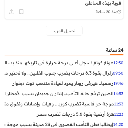
قوية بهذه المناطق
منذ 20 ساعة
تحميل المزيد
24 ساعة
هونغ كونغ تسجل أعلى درجة حرارة في تاريخها منذ بدء القياسات
12:30
زلزال بقوة 6.3 درجات يضرب جنوب الفلبين.. ولا تحذير من تسونامي حتى الآن
09:30
رسميا.. هيرفي رونار يعود لقيادة منتخب كوت ديفوار
19:46
الصين ترفع حالة التأهب.. إنذاران جديدان بسبب الأمطار الغ
14:33
موجة حر قاسية تضرب كوريا.. وفيات وإصابات ونفوق مئات ا
11:33
هزة أرضية بقوة 5.6 درجات تضرب مصر
11:23
إيطاليا تعلن التأهب القصوى في 23 مدينة بسبب موجة حر شديدة
14:20