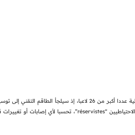
ومن المرتقب أن تضم اللائحة الأولية عددا أكبر من 26 لاعبا، إذ سيلجأ الطاقم التقني إلى ت
القائمة مع إضافة بعض اللاعبين الاحتياطيين “réservistes”، تحسبا لأي إصابات أو تغيير