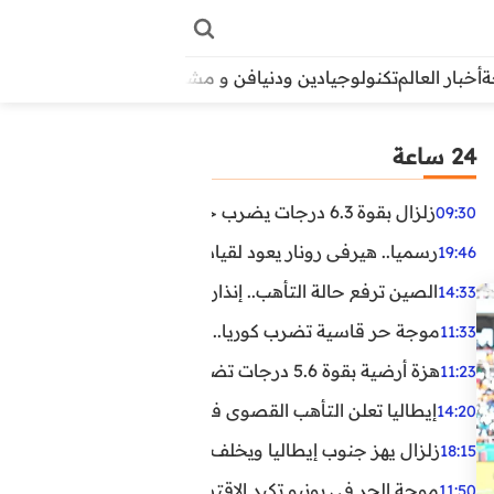
أخبار العالم
تكنولوجيا
دين ودنيا
فن و مشاهير
منوعات
الأبراج
آراء
24 ساعة
زلزال بقوة 6.3 درجات يضرب جنوب الفلبين.. ولا تحذير من تسونامي حتى الآن
09:30
رسميا.. هيرفي رونار يعود لقيادة منتخب كوت ديفوار
19:46
الصين ترفع حالة التأهب.. إنذاران جديدان بسبب الأمطار الغ
14:33
موجة حر قاسية تضرب كوريا.. وفيات وإصابات ونفوق مئات ا
11:33
هزة أرضية بقوة 5.6 درجات تضرب مصر
11:23
إيطاليا تعلن التأهب القصوى في 23 مدينة بسبب موجة حر شديدة
14:20
زلزال يهز جنوب إيطاليا ويخلف عشرات الجرحى
18:15
موجة الحر في يونيو تكبد الاقتصاد البريطاني خسائر تجاوزت 1.5 مليار دول
11:50