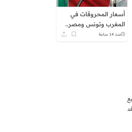
أسعار المحروقات في
المغرب وتونس ومصر..
لماذا يبدو الفارق كبيرًا؟
منذ 14 ساعة
وسيع
ات قد