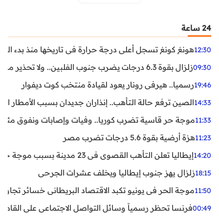
24 ساعة
هونغ كونغ تسجل أعلى درجة حرارة في تاريخها منذ بدء القياسات
12:30
زلزال بقوة 6.3 درجات يضرب جنوب الفلبين.. ولا تحذير من تسونامي حتى الآن
09:30
رسميا.. هيرفي رونار يعود لقيادة منتخب كوت ديفوار
19:46
الصين ترفع حالة التأهب.. إنذاران جديدان بسبب الأمطار الغ
14:33
موجة حر قاسية تضرب كوريا.. وفيات وإصابات ونفوق مئات ا
11:33
هزة أرضية بقوة 5.6 درجات تضرب مصر
11:23
إيطاليا تعلن التأهب القصوى في 23 مدينة بسبب موجة حر شديدة
14:20
زلزال يهز جنوب إيطاليا ويخلف عشرات الجرحى
18:15
موجة الحر في يونيو تكبد الاقتصاد البريطاني خسائر تجاوزت 1.5 مليار دول
11:50
فرنسا تحظر رسمياً وسائل التواصل الاجتماعي على القاصرين دو
00:49