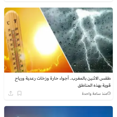
طقس الاثنين بالمغرب.. أجواء حارة وزخات رعدية ورياح
قوية بهذه المناطق
منذ ساعة واحدة