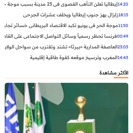
إيطاليا تعلن التأهب القصوى في 23 مدينة بسبب موجة حر شديدة
14:20
زلزال يهز جنوب إيطاليا ويخلف عشرات الجرحى
18:15
موجة الحر في يونيو تكبد الاقتصاد البريطاني خسائر تجاوزت 1.5 مليار دول
11:50
فرنسا تحظر رسمياً وسائل التواصل الاجتماعي على القاصرين دو
00:49
العاصفة المدارية «بيرثا» تشتد وتقترب من سواحل الولايات
23:03
المغرب وترسيخ موقعه كقوة طاقية إقليمية
14:43
الأكثر مشاهدة