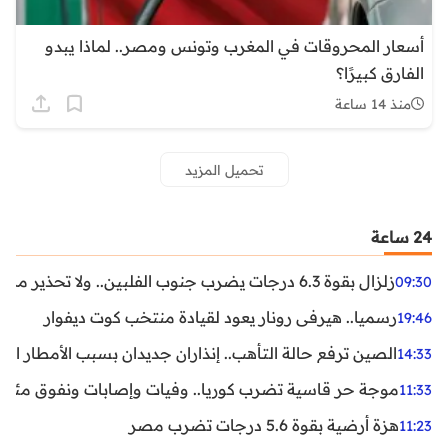
أسعار المحروقات في المغرب وتونس ومصر.. لماذا يبدو
الفارق كبيرًا؟
منذ 14 ساعة
تحميل المزيد
24 ساعة
زلزال بقوة 6.3 درجات يضرب جنوب الفلبين.. ولا تحذير من تسونامي حتى الآن
09:30
رسميا.. هيرفي رونار يعود لقيادة منتخب كوت ديفوار
19:46
الصين ترفع حالة التأهب.. إنذاران جديدان بسبب الأمطار الغ
14:33
موجة حر قاسية تضرب كوريا.. وفيات وإصابات ونفوق مئات ا
11:33
هزة أرضية بقوة 5.6 درجات تضرب مصر
11:23