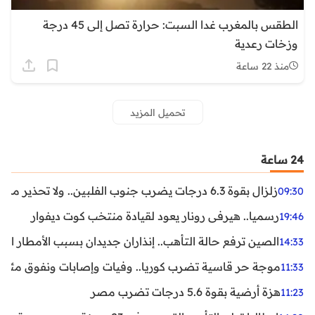
الطقس بالمغرب غدا السبت: حرارة تصل إلى 45 درجة
وزخات رعدية
منذ 22 ساعة
تحميل المزيد
24 ساعة
زلزال بقوة 6.3 درجات يضرب جنوب الفلبين.. ولا تحذير من تسونامي حتى الآن
09:30
رسميا.. هيرفي رونار يعود لقيادة منتخب كوت ديفوار
19:46
الصين ترفع حالة التأهب.. إنذاران جديدان بسبب الأمطار الغ
14:33
موجة حر قاسية تضرب كوريا.. وفيات وإصابات ونفوق مئات ا
11:33
هزة أرضية بقوة 5.6 درجات تضرب مصر
11:23