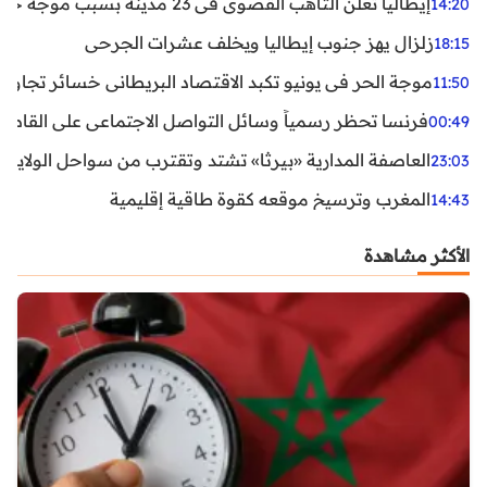
إيطاليا تعلن التأهب القصوى في 23 مدينة بسبب موجة حر شديدة
14:20
زلزال يهز جنوب إيطاليا ويخلف عشرات الجرحى
18:15
موجة الحر في يونيو تكبد الاقتصاد البريطاني خسائر تجاوزت 1.5 مليار دول
11:50
فرنسا تحظر رسمياً وسائل التواصل الاجتماعي على القاصرين دو
00:49
العاصفة المدارية «بيرثا» تشتد وتقترب من سواحل الولايات
23:03
المغرب وترسيخ موقعه كقوة طاقية إقليمية
14:43
الأكثر مشاهدة