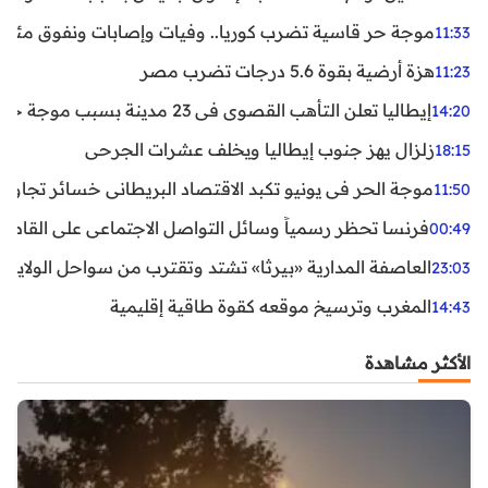
موجة حر قاسية تضرب كوريا.. وفيات وإصابات ونفوق مئات ا
11:33
هزة أرضية بقوة 5.6 درجات تضرب مصر
11:23
إيطاليا تعلن التأهب القصوى في 23 مدينة بسبب موجة حر شديدة
14:20
زلزال يهز جنوب إيطاليا ويخلف عشرات الجرحى
18:15
موجة الحر في يونيو تكبد الاقتصاد البريطاني خسائر تجاوزت 1.5 مليار دول
11:50
فرنسا تحظر رسمياً وسائل التواصل الاجتماعي على القاصرين دو
00:49
العاصفة المدارية «بيرثا» تشتد وتقترب من سواحل الولايات
23:03
المغرب وترسيخ موقعه كقوة طاقية إقليمية
14:43
الأكثر مشاهدة