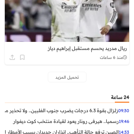
ريال مدريد يحسم مستقبل إبراهيم دياز
منذ 6 ساعات
تحميل المزيد
24 ساعة
زلزال بقوة 6.3 درجات يضرب جنوب الفلبين.. ولا تحذير من تسونامي حتى الآن
09:30
رسميا.. هيرفي رونار يعود لقيادة منتخب كوت ديفوار
19:46
الصين ترفع حالة التأهب.. إنذاران جديدان بسبب الأمطار الغ
14:33