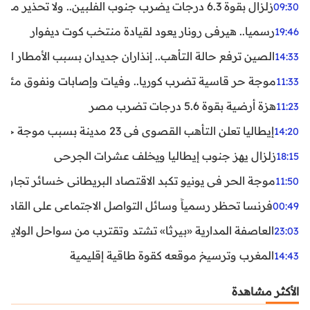
زلزال بقوة 6.3 درجات يضرب جنوب الفلبين.. ولا تحذير من تسونامي حتى الآن
09:30
رسميا.. هيرفي رونار يعود لقيادة منتخب كوت ديفوار
19:46
الصين ترفع حالة التأهب.. إنذاران جديدان بسبب الأمطار الغ
14:33
موجة حر قاسية تضرب كوريا.. وفيات وإصابات ونفوق مئات ا
11:33
هزة أرضية بقوة 5.6 درجات تضرب مصر
11:23
إيطاليا تعلن التأهب القصوى في 23 مدينة بسبب موجة حر شديدة
14:20
زلزال يهز جنوب إيطاليا ويخلف عشرات الجرحى
18:15
موجة الحر في يونيو تكبد الاقتصاد البريطاني خسائر تجاوزت 1.5 مليار دول
11:50
فرنسا تحظر رسمياً وسائل التواصل الاجتماعي على القاصرين دو
00:49
العاصفة المدارية «بيرثا» تشتد وتقترب من سواحل الولايات
23:03
المغرب وترسيخ موقعه كقوة طاقية إقليمية
14:43
الأكثر مشاهدة