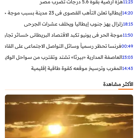
هزة أرضية بقوة 5.6 درجات تضرب مصر
11:23
إيطاليا تعلن التأهب القصوى في 23 مدينة بسبب موجة حر شديدة
14:20
زلزال يهز جنوب إيطاليا ويخلف عشرات الجرحى
18:15
موجة الحر في يونيو تكبد الاقتصاد البريطاني خسائر تجاوزت 1.5 مليار دول
11:50
فرنسا تحظر رسمياً وسائل التواصل الاجتماعي على القاصرين دو
00:49
العاصفة المدارية «بيرثا» تشتد وتقترب من سواحل الولايات
23:03
المغرب وترسيخ موقعه كقوة طاقية إقليمية
14:43
الأكثر مشاهدة