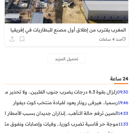
المغرب يقترب من إطلاق أول مصنع للبطاريات في إفريقيا
منذ 4 ساعات
تحميل المزيد
24 ساعة
زلزال بقوة 6.3 درجات يضرب جنوب الفلبين.. ولا تحذير من تسونامي حتى الآن
09:30
رسميا.. هيرفي رونار يعود لقيادة منتخب كوت ديفوار
19:46
الصين ترفع حالة التأهب.. إنذاران جديدان بسبب الأمطار الغ
14:33
موجة حر قاسية تضرب كوريا.. وفيات وإصابات ونفوق مئات ا
11:33