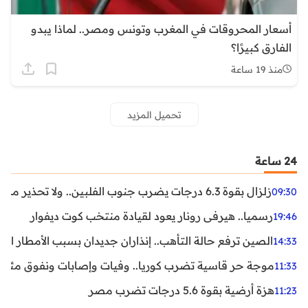
أسعار المحروقات في المغرب وتونس ومصر.. لماذا يبدو
الفارق كبيرًا؟
منذ 19 ساعة
تحميل المزيد
24 ساعة
زلزال بقوة 6.3 درجات يضرب جنوب الفلبين.. ولا تحذير من تسونامي حتى الآن
09:30
رسميا.. هيرفي رونار يعود لقيادة منتخب كوت ديفوار
19:46
الصين ترفع حالة التأهب.. إنذاران جديدان بسبب الأمطار الغ
14:33
موجة حر قاسية تضرب كوريا.. وفيات وإصابات ونفوق مئات ا
11:33
هزة أرضية بقوة 5.6 درجات تضرب مصر
11:23