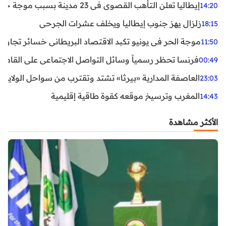
إيطاليا تعلن التأهب القصوى في 23 مدينة بسبب موجة حر شديدة
14:20
زلزال يهز جنوب إيطاليا ويخلف عشرات الجرحى
18:15
موجة الحر في يونيو تكبد الاقتصاد البريطاني خسائر تجاوزت 1.5 مليار دول
11:50
فرنسا تحظر رسمياً وسائل التواصل الاجتماعي على القاصرين دو
00:49
العاصفة المدارية «بيرثا» تشتد وتقترب من سواحل الولايات
23:03
المغرب وترسيخ موقعه كقوة طاقية إقليمية
14:43
الأكثر مشاهدة