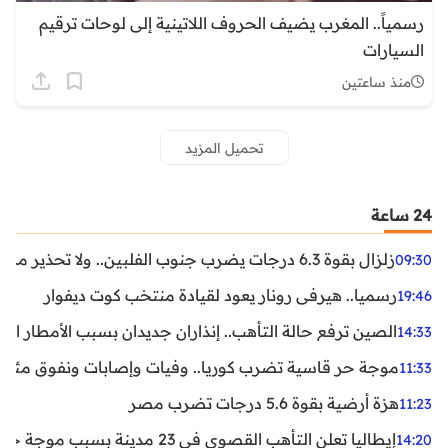
رسمياً.. المغرب يضيف الحروف اللاتينية إلى لوحات ترقيم
السيارات
منذ ساعتين
تحميل المزيد
24 ساعة
زلزال بقوة 6.3 درجات يضرب جنوب الفلبين.. ولا تحذير من تسونامي حتى الآن
09:30
رسميا.. هيرفي رونار يعود لقيادة منتخب كوت ديفوار
19:46
الصين ترفع حالة التأهب.. إنذاران جديدان بسبب الأمطار الغ
14:33
موجة حر قاسية تضرب كوريا.. وفيات وإصابات ونفوق مئات ا
11:33
هزة أرضية بقوة 5.6 درجات تضرب مصر
11:23
إيطاليا تعلن التأهب القصوى في 23 مدينة بسبب موجة حر شديدة
14:20