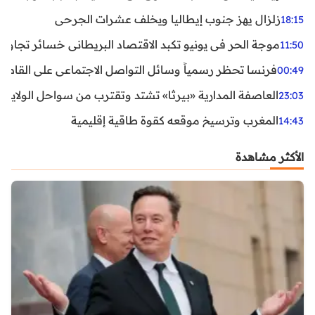
زلزال يهز جنوب إيطاليا ويخلف عشرات الجرحى
18:15
موجة الحر في يونيو تكبد الاقتصاد البريطاني خسائر تجاوزت 1.5 مليار دول
11:50
فرنسا تحظر رسمياً وسائل التواصل الاجتماعي على القاصرين دو
00:49
العاصفة المدارية «بيرثا» تشتد وتقترب من سواحل الولايات
23:03
المغرب وترسيخ موقعه كقوة طاقية إقليمية
14:43
الأكثر مشاهدة