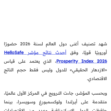
شهد تصنيف أغنى دول العالم لسنة 2026 حضورًا
أوروبيًا قويًا، وفق
أحدث نتائج مؤشر
HelloSafe
Prosperity Index 2026
، الذي يعتمد على قياس
«الازدهار الحقيقي» للدول وليس فقط حجم الناتج
الاقتصادي.
وبحسب المؤشر، جاءت النرويج في المركز الأول عالميًا،
متقدمة على أيرلندا ولوكسمبورغ وسويسرا، بينما
حافظت الدول الإسكندنافية وعدد من الاقتصادات