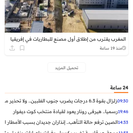
المغرب يقترب من إطلاق أول مصنع للبطاريات في إفريقيا
منذ 19 ساعة
تحميل المزيد
24 ساعة
زلزال بقوة 6.3 درجات يضرب جنوب الفلبين.. ولا تحذير من تسونامي حتى الآن
09:30
رسميا.. هيرفي رونار يعود لقيادة منتخب كوت ديفوار
19:46
الصين ترفع حالة التأهب.. إنذاران جديدان بسبب الأمطار الغ
14:33
موجة حر قاسية تضرب كوريا.. وفيات وإصابات ونفوق مئات ا