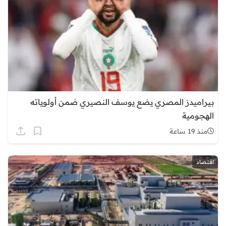
بيراميدز المصري يضع يوسف النصيري ضمن أولوياته
الهجومية
منذ 19 ساعة
اقتصاد