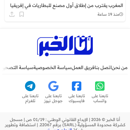
المغرب يقترب من إطلاق أول مصنع للبطاريات في إفريقيا
منذ 19 ساعة
من نحن
اتصل بنا
فريق العمل
سياسة الخصوصية
سياسة التصحيح
تابعنا على
تابعنا على
تابعنا على
تابعنا على
واتساب
فايسبوك
جوجل نيوز
تلغرام
أنا الخبر © 2026 | الإيداع القانوني الوطني : 01/19 ص | مسجل
كشركة محدودة المسؤولية (SARL) برقم 22067. | استضافة وتطوير