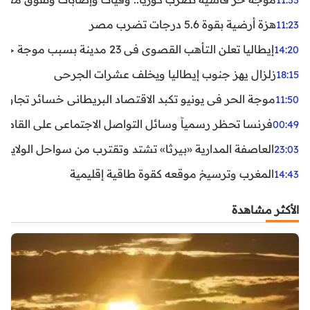
11:33
هزة أرضية بقوة 5.6 درجات تضرب مصر
11:23
إيطاليا تعلن التأهب القصوى في 23 مدينة بسبب موجة حر شديدة
14:20
زلزال يهز جنوب إيطاليا ويخلف عشرات الجرحى
18:15
موجة الحر في يونيو تكبد الاقتصاد البريطاني خسائر تجاوزت 1.5 مليار دول
11:50
فرنسا تحظر رسمياً وسائل التواصل الاجتماعي على القاصرين دو
00:49
العاصفة المدارية «بيرثا» تشتد وتقترب من سواحل الولايات
23:03
المغرب وترسيخ موقعه كقوة طاقية إقليمية
14:43
الأكثر مشاهدة