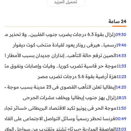
تحميل المزيد
24 ساعة
زلزال بقوة 6.3 درجات يضرب جنوب الفلبين.. ولا تحذير من تسونامي حتى الآن
09:30
رسميا.. هيرفي رونار يعود لقيادة منتخب كوت ديفوار
19:46
الصين ترفع حالة التأهب.. إنذاران جديدان بسبب الأمطار الغ
14:33
موجة حر قاسية تضرب كوريا.. وفيات وإصابات ونفوق مئات ا
11:33
هزة أرضية بقوة 5.6 درجات تضرب مصر
11:23
إيطاليا تعلن التأهب القصوى في 23 مدينة بسبب موجة حر شديدة
14:20
زلزال يهز جنوب إيطاليا ويخلف عشرات الجرحى
18:15
موجة الحر في يونيو تكبد الاقتصاد البريطاني خسائر تجاوزت 1.5 مليار دول
11:50
فرنسا تحظر رسمياً وسائل التواصل الاجتماعي على القاصرين دو
00:49
العاصفة المدارية «بيرثا» تشتد وتقترب من سواحل الولايات
23:03