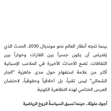
بينما تتجه أنظار العالم نحو مونديال 2030، الحدث الذي
يُفترض أن يكون جسراً بين القارات وحواراً بين
الثقافات، تضع الأحداث الأخيرة في الملاعب الإسبانية
أكثر من علامة استفهام حول مدى جاهزية “الجار
الشمالي” ليس تقنياً، بل أخلاقياً وحقوقياً، لاحتضان
العرس الختامي لهذه التظاهرة الكونية.
أجواء ملوثة.. حينما تسبق السياسةُ الروحَ الرياضية