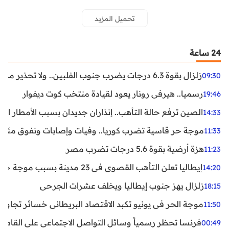
تحميل المزيد
24 ساعة
زلزال بقوة 6.3 درجات يضرب جنوب الفلبين.. ولا تحذير من تسونامي حتى الآن
09:30
رسميا.. هيرفي رونار يعود لقيادة منتخب كوت ديفوار
19:46
الصين ترفع حالة التأهب.. إنذاران جديدان بسبب الأمطار الغ
14:33
موجة حر قاسية تضرب كوريا.. وفيات وإصابات ونفوق مئات ا
11:33
هزة أرضية بقوة 5.6 درجات تضرب مصر
11:23
إيطاليا تعلن التأهب القصوى في 23 مدينة بسبب موجة حر شديدة
14:20
زلزال يهز جنوب إيطاليا ويخلف عشرات الجرحى
18:15
موجة الحر في يونيو تكبد الاقتصاد البريطاني خسائر تجاوزت 1.5 مليار دول
11:50
فرنسا تحظر رسمياً وسائل التواصل الاجتماعي على القاصرين دو
00:49