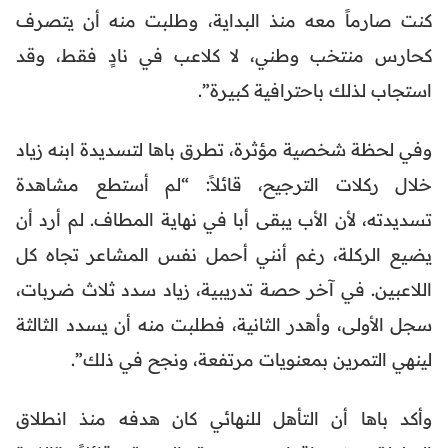
كنت صارماً معه منذ البداية، وطلبت منه أن يتصرف
كحارس منتخب وطني، لا كلاعب في نادٍ فقط، وقد
استجاب لذلك باحترافية كبيرة”.
وفي لحظة شخصية مؤثرة، تطرق باها لتسديدة ابنه زياد
خلال ركلات الترجيح، قائلاً: “لم أستطع مشاهدة
تسديدته، لأن الأب يبقى أبا في نهاية المطاف. لم أرد أن
يضيع الركلة، رغم أنني أحمل نفس المشاعر تجاه كل
اللاعبين. في آخر حصة تدريبية، زياد سدد ثلاث ضربات،
سجل الأولى، وأهدر الثانية، فطلبت منه أن يسدد الثالثة
لينهي التمرين بمعنويات مرتفعة، ونجح في ذلك”.
وأكد باها أن التأهل للنهائي كان هدفه منذ انطلاق