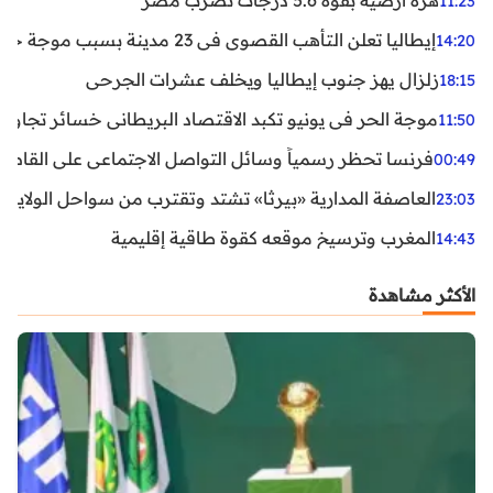
11:23
إيطاليا تعلن التأهب القصوى في 23 مدينة بسبب موجة حر شديدة
14:20
زلزال يهز جنوب إيطاليا ويخلف عشرات الجرحى
18:15
موجة الحر في يونيو تكبد الاقتصاد البريطاني خسائر تجاوزت 1.5 مليار دول
11:50
فرنسا تحظر رسمياً وسائل التواصل الاجتماعي على القاصرين دو
00:49
العاصفة المدارية «بيرثا» تشتد وتقترب من سواحل الولايات
23:03
المغرب وترسيخ موقعه كقوة طاقية إقليمية
14:43
الأكثر مشاهدة