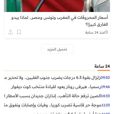
أسعار المحروقات في المغرب وتونس ومصر.. لماذا يبدو
الفارق كبيرًا؟
منذ 14 ساعة
تحميل المزيد
24 ساعة
زلزال بقوة 6.3 درجات يضرب جنوب الفلبين.. ولا تحذير من تسونامي حتى الآن
09:30
رسميا.. هيرفي رونار يعود لقيادة منتخب كوت ديفوار
19:46
الصين ترفع حالة التأهب.. إنذاران جديدان بسبب الأمطار الغ
14:33
موجة حر قاسية تضرب كوريا.. وفيات وإصابات ونفوق مئات ا
11:33
هزة أرضية بقوة 5.6 درجات تضرب مصر