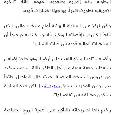
البطولة، رغم إقراره بصعوبة المهمة، قائلاً: “الكرة
الإفريقية تطورت كثيراً، وواجهنا اختبارات قوية.
والآن نركز على المباراة النهائية أمام منتخب مالي، الذي
فاجأ الكثيرين بإقصائه لبوركينا فاسو، لكننا نعلم جيداً أن
المنتخبات المالية قوية في فئات الشباب”.
وأضاف: “لدينا ميزة اللعب على أرضنا، وهو حافز إضافي
سيعطينا دفعة قوية من أجل الظفر باللقب، وسنستفيد
من دروس النسخة الماضية، حيث ظل التواصل قائماً
بيني وبين المدرب السابق
سعيد شيبا
، لكن هذه المباراة
ستكون مختلفة في تفاصيلها”.
وختم باها تصريحاته بالتأكيد على أهمية الروح الجماعية