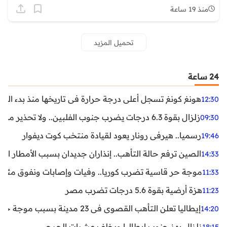
منذ 19 ساعة
تحميل المزيد
24 ساعة
هونغ كونغ تسجل أعلى درجة حرارة في تاريخها منذ بدء القياسات
12:30
زلزال بقوة 6.3 درجات يضرب جنوب الفلبين.. ولا تحذير من تسونامي حتى الآن
09:30
رسميا.. هيرفي رونار يعود لقيادة منتخب كوت ديفوار
19:46
الصين ترفع حالة التأهب.. إنذاران جديدان بسبب الأمطار الغ
14:33
موجة حر قاسية تضرب كوريا.. وفيات وإصابات ونفوق مئات ا
11:33
هزة أرضية بقوة 5.6 درجات تضرب مصر
11:23
إيطاليا تعلن التأهب القصوى في 23 مدينة بسبب موجة حر شديدة
14:20
زلزال يهز جنوب إيطاليا ويخلف عشرات الجرحى
18:15