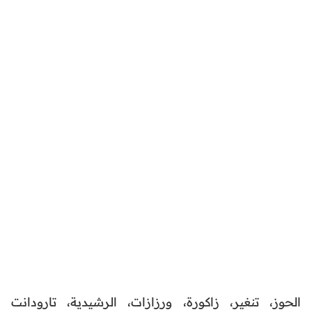
الحوز، تنغير، زاكورة، ورزازات، الرشيدية، تارودانت