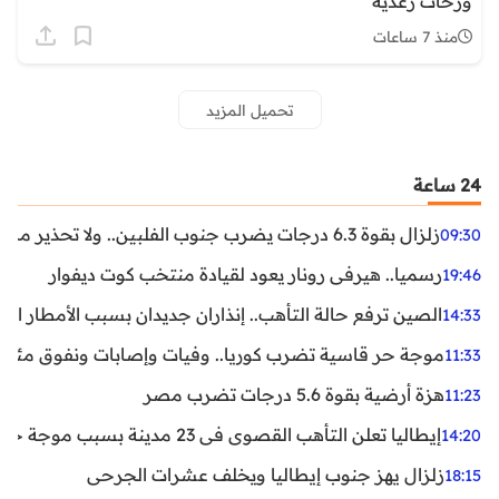
وزخات رعدية
منذ 7 ساعات
تحميل المزيد
24 ساعة
زلزال بقوة 6.3 درجات يضرب جنوب الفلبين.. ولا تحذير من تسونامي حتى الآن
09:30
رسميا.. هيرفي رونار يعود لقيادة منتخب كوت ديفوار
19:46
الصين ترفع حالة التأهب.. إنذاران جديدان بسبب الأمطار الغ
14:33
موجة حر قاسية تضرب كوريا.. وفيات وإصابات ونفوق مئات ا
11:33
هزة أرضية بقوة 5.6 درجات تضرب مصر
11:23
إيطاليا تعلن التأهب القصوى في 23 مدينة بسبب موجة حر شديدة
14:20
زلزال يهز جنوب إيطاليا ويخلف عشرات الجرحى
18:15