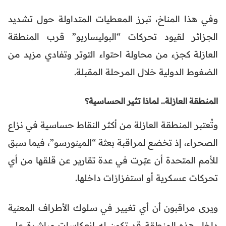
وفي هذا المناخ، تبرز المعطيات المتداولة حول تشديد
الجزائر لقيود تحركات “البوليساريو” قرب المنطقة
العازلة كجزء من محاولة احتواء التوتر وتفادي مزيد من
الضغوط الدولية خلال المرحلة المقبلة.
المنطقة العازلة.. لماذا تثير الحساسية؟
وتُعتبر المنطقة العازلة من أكثر النقاط حساسية في نزاع
الصحراء، إذ تخضع لمراقبة بعثة “المينورسو”، فيما سبق
للأمم المتحدة أن عبّرت في عدة تقارير عن قلقها من أي
تحركات عسكرية أو استفزازات داخلها.
ويرى مراقبون أن أي تغيير في سلوك الأطراف المعنية
داخل هذه المنطقة قد تكون له انعكاسات مباشرة على