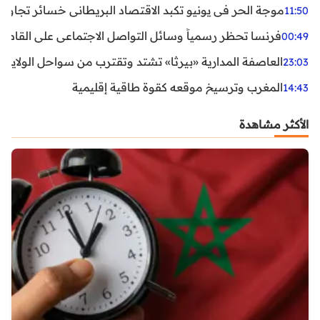
موجة الحر في يونيو تكبد الاقتصاد البريطاني خسائر تجاوزت 1.5 مليار دول
11:50
فرنسا تحظر رسمياً وسائل التواصل الاجتماعي على القاصرين دو
00:49
العاصفة المدارية «بيرثا» تشتد وتقترب من سواحل الولايات
23:03
المغرب وترسيخ موقعه كقوة طاقية إقليمية
14:43
الأكثر مشاهدة