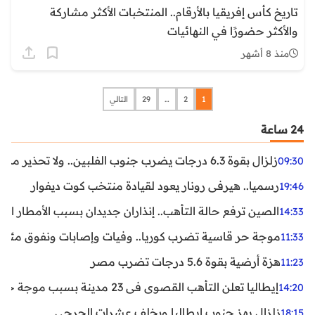
تاريخ كأس إفريقيا بالأرقام.. المنتخبات الأكثر مشاركة
والأكثر حضورًا في النهائيات
منذ 8 أشهر
1
2
…
29
التالي
24 ساعة
زلزال بقوة 6.3 درجات يضرب جنوب الفلبين.. ولا تحذير من تسونامي حتى الآن
09:30
رسميا.. هيرفي رونار يعود لقيادة منتخب كوت ديفوار
19:46
الصين ترفع حالة التأهب.. إنذاران جديدان بسبب الأمطار الغ
14:33
موجة حر قاسية تضرب كوريا.. وفيات وإصابات ونفوق مئات ا
11:33
هزة أرضية بقوة 5.6 درجات تضرب مصر
11:23
إيطاليا تعلن التأهب القصوى في 23 مدينة بسبب موجة حر شديدة
14:20
زلزال يهز جنوب إيطاليا ويخلف عشرات الجرحى
18:15