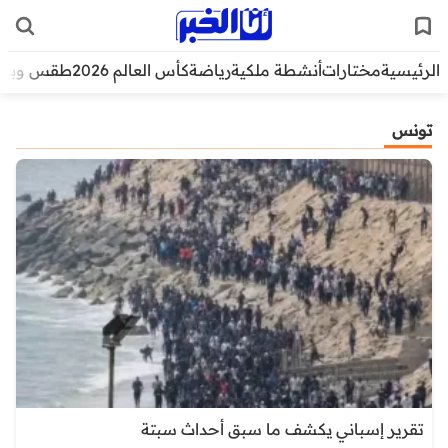
الرئيسية
مختارات
أنشطة ملكية
رياضة
كأس العالم 2026
طقس وبيئ
تونس
تقرير إسباني يكشف ما سبق أحداث سبتة