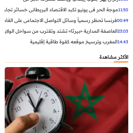
موجة الحر في يونيو تكبد الاقتصاد البريطاني خسائر تجاوزت 1.5 مليار دول
11:50
فرنسا تحظر رسمياً وسائل التواصل الاجتماعي على القاصرين دو
00:49
العاصفة المدارية «بيرثا» تشتد وتقترب من سواحل الولايات
23:03
المغرب وترسيخ موقعه كقوة طاقية إقليمية
14:43
الأكثر مشاهدة