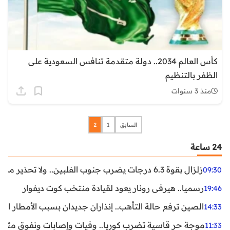
كأس العالم 2034.. دولة متقدمة تنافس السعودية على
الظفر بالتنظيم
منذ 3 سنوات
السابق
1
2
24 ساعة
زلزال بقوة 6.3 درجات يضرب جنوب الفلبين.. ولا تحذير من تسونامي حتى الآن
09:30
رسميا.. هيرفي رونار يعود لقيادة منتخب كوت ديفوار
19:46
الصين ترفع حالة التأهب.. إنذاران جديدان بسبب الأمطار الغ
14:33
موجة حر قاسية تضرب كوريا.. وفيات وإصابات ونفوق مئات ا
11:33