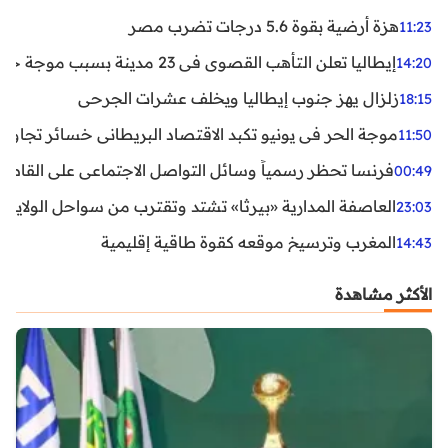
هزة أرضية بقوة 5.6 درجات تضرب مصر
11:23
إيطاليا تعلن التأهب القصوى في 23 مدينة بسبب موجة حر شديدة
14:20
زلزال يهز جنوب إيطاليا ويخلف عشرات الجرحى
18:15
موجة الحر في يونيو تكبد الاقتصاد البريطاني خسائر تجاوزت 1.5 مليار دول
11:50
فرنسا تحظر رسمياً وسائل التواصل الاجتماعي على القاصرين دو
00:49
العاصفة المدارية «بيرثا» تشتد وتقترب من سواحل الولايات
23:03
المغرب وترسيخ موقعه كقوة طاقية إقليمية
14:43
الأكثر مشاهدة