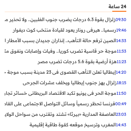
24 ساعة
زلزال بقوة 6.3 درجات يضرب جنوب الفلبين.. ولا تحذير من تسونامي حتى الآن
09:30
رسميا.. هيرفي رونار يعود لقيادة منتخب كوت ديفوار
19:46
الصين ترفع حالة التأهب.. إنذاران جديدان بسبب الأمطار الغ
14:33
موجة حر قاسية تضرب كوريا.. وفيات وإصابات ونفوق مئات ا
11:33
هزة أرضية بقوة 5.6 درجات تضرب مصر
11:23
إيطاليا تعلن التأهب القصوى في 23 مدينة بسبب موجة حر شديدة
14:20
زلزال يهز جنوب إيطاليا ويخلف عشرات الجرحى
18:15
موجة الحر في يونيو تكبد الاقتصاد البريطاني خسائر تجاوزت 1.5 مليار دول
11:50
فرنسا تحظر رسمياً وسائل التواصل الاجتماعي على القاصرين دو
00:49
العاصفة المدارية «بيرثا» تشتد وتقترب من سواحل الولايات
23:03
المغرب وترسيخ موقعه كقوة طاقية إقليمية
14:43