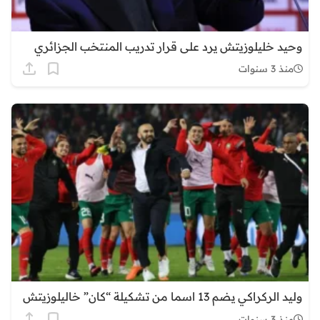
وحيد خليلوزيتش يرد على قرار تدريب المنتخب الجزائري
منذ 3 سنوات
وليد الركراكي يضم 13 اسما من تشكيلة “كان” خاليلوزيتش
منذ 3 سنوات