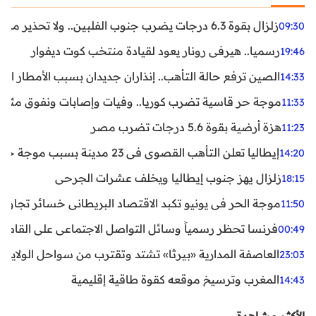
زلزال بقوة 6.3 درجات يضرب جنوب الفلبين.. ولا تحذير من تسونامي حتى الآن
09:30
رسميا.. هيرفي رونار يعود لقيادة منتخب كوت ديفوار
19:46
الصين ترفع حالة التأهب.. إنذاران جديدان بسبب الأمطار الغ
14:33
موجة حر قاسية تضرب كوريا.. وفيات وإصابات ونفوق مئات ا
11:33
هزة أرضية بقوة 5.6 درجات تضرب مصر
11:23
إيطاليا تعلن التأهب القصوى في 23 مدينة بسبب موجة حر شديدة
14:20
زلزال يهز جنوب إيطاليا ويخلف عشرات الجرحى
18:15
موجة الحر في يونيو تكبد الاقتصاد البريطاني خسائر تجاوزت 1.5 مليار دول
11:50
فرنسا تحظر رسمياً وسائل التواصل الاجتماعي على القاصرين دو
00:49
العاصفة المدارية «بيرثا» تشتد وتقترب من سواحل الولايات
23:03
المغرب وترسيخ موقعه كقوة طاقية إقليمية
14:43