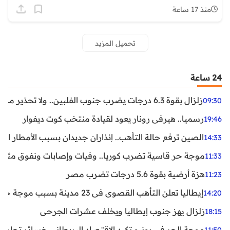
منذ 17 ساعة
تحميل المزيد
24 ساعة
زلزال بقوة 6.3 درجات يضرب جنوب الفلبين.. ولا تحذير من تسونامي حتى الآن
09:30
رسميا.. هيرفي رونار يعود لقيادة منتخب كوت ديفوار
19:46
الصين ترفع حالة التأهب.. إنذاران جديدان بسبب الأمطار الغ
14:33
موجة حر قاسية تضرب كوريا.. وفيات وإصابات ونفوق مئات ا
11:33
هزة أرضية بقوة 5.6 درجات تضرب مصر
11:23
إيطاليا تعلن التأهب القصوى في 23 مدينة بسبب موجة حر شديدة
14:20
زلزال يهز جنوب إيطاليا ويخلف عشرات الجرحى
18:15
موجة الحر في يونيو تكبد الاقتصاد البريطاني خسائر تجاوزت 1.5 مليار دول